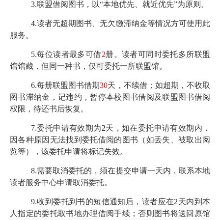
3.
联盟借阅图书，以“本地优先、就近优先”为原则。
4.
读者无超期图书、无欠缴滞纳金等情况方可使用此
服务。
5.
每位读者最多可借
2
册。读者可同时委托多所联盟
馆馆藏，但同一种书，仅可委托一所联盟馆。
6.
每册联盟图书借期
30
天，不续借；如超期，不收取
图书滞纳金，记违约，暂停本校图书借阅及联盟图书借阅
权限，待还书后恢复。
7.
委托申请有效期为
2
天，如在委托申请有效期内，
因各种原因无法找到委托借阅的图书（如丢失、被取出阅
览等），该委托申请将标记失效。
8.
需要取消委托的，须在提交申请一天内，联系本地
读者服务中心申请取消委托。
9.
收到委托到书的短信通知后，读者应在
2
天内到本
人指定的委托取书地办理借阅手续；否则图书将送回原馆