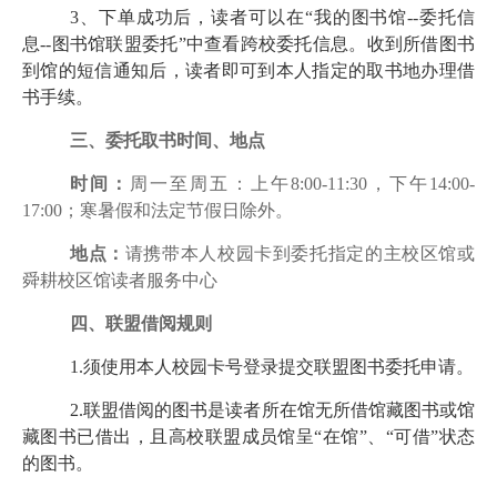
3
、下单成功后，读者可以在“我的图书馆
--
委托信
息
--
图书馆联盟委托”中查看跨校委托信息。收到所借图书
到馆的短信通知后，读者即可到本人指定的取书地办理借
书手续。
三、委托取书时间、地点
时间：
周一至周五：上午
8:00-11:30
，下午
14:00-
17:00
；寒暑假和法定节假日除外。
地点：
请携带本人校园卡到委托指定的
主校区馆或
舜耕校区馆读者服务中心
四、
联盟借阅规则
1.
须使用本人校园卡号登录提交联盟图书委托申请。
2.
联盟借阅的图书是读者所在馆无所借馆藏图书或馆
藏图书已借出，且高校联盟成员馆呈“在馆”、“可借”状态
的图书。